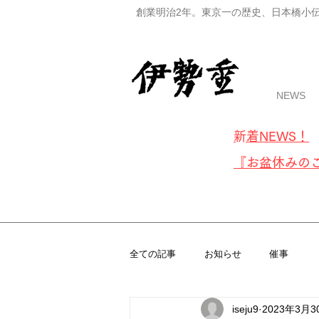
創業明治2年。東京一の歴史、日本橋小
NEWS
​新着NE
W
S！
『お盆休みの
全ての記事
お知らせ
催事
iseju9
2023年3月3