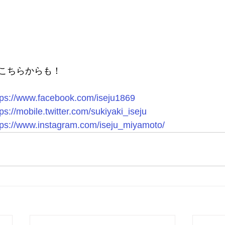
こちらからも！
tps://www.facebook.com/iseju1869
tps://mobile.twitter.com/sukiyaki_iseju
tps://www.instagram.com/iseju_miyamoto/