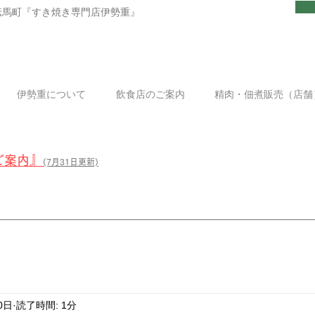
伝馬町『すき焼き専門店伊勢重』
伊勢重について
飲食店のご案内
精肉・佃煮販売（店舗
』
ご案内
(7
月31日更新)
0日
読了時間: 1分