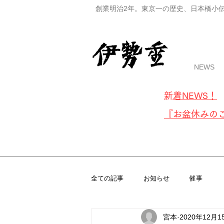
創業明治2年。東京一の歴史、日本橋小
NEWS
​新着NE
W
S！
『お盆休みの
全ての記事
お知らせ
催事
宮本
2020年12月1