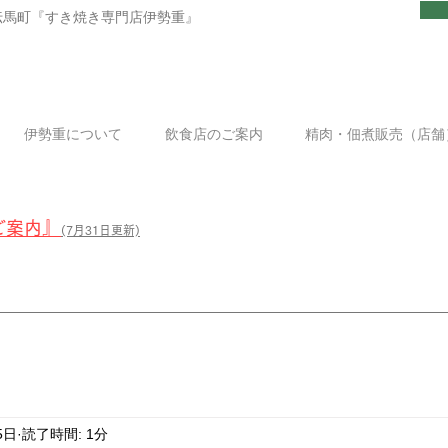
伝馬町『すき焼き専門店伊勢重』
伊勢重について
飲食店のご案内
精肉・佃煮販売（店舗
』
ご案内
(7
月31日更新)
5日
読了時間: 1分